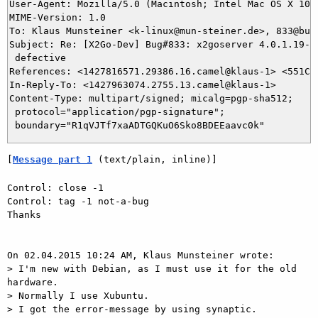
User-Agent: Mozilla/5.0 (Macintosh; Intel Mac OS X 10.
MIME-Version: 1.0

To: Klaus Munsteiner <k-linux@mun-steiner.de>, 833@bugs
Subject: Re: [X2Go-Dev] Bug#833: x2goserver 4.0.1.19-0
 defective

References: <1427816571.29386.16.camel@klaus-1> <551C4
In-Reply-To: <1427963074.2755.13.camel@klaus-1>

Content-Type: multipart/signed; micalg=pgp-sha512;

 protocol="application/pgp-signature";

[
Message part 1
 (text/plain, inline)]
Control: close -1

Control: tag -1 not-a-bug

Thanks

On 02.04.2015 10:24 AM, Klaus Munsteiner wrote:

> I'm new with Debian, as I must use it for the old 
hardware.

> Normally I use Xubuntu. 

> I got the error-message by using synaptic.
