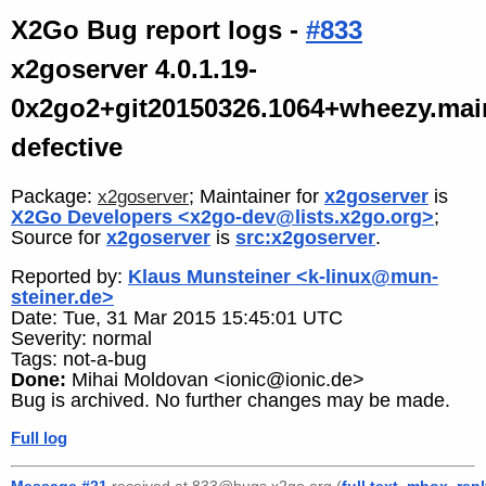
X2Go Bug report logs -
#833
x2goserver 4.0.1.19-
0x2go2+git20150326.1064+wheezy.mai
defective
Package:
; Maintainer for
x2goserver
is
x2goserver
X2Go Developers <x2go-dev@lists.x2go.org>
;
Source for
x2goserver
is
src:x2goserver
.
Reported by:
Klaus Munsteiner <k-linux@mun-
steiner.de>
Date: Tue, 31 Mar 2015 15:45:01 UTC
Severity: normal
Tags: not-a-bug
Done:
Mihai Moldovan <ionic@ionic.de>
Bug is archived. No further changes may be made.
Full log
Message #21
received at 833@bugs.x2go.org (
full text
,
mbox
,
rep