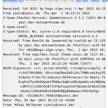
Received: (at 833) by bugs.x2go.org; 2 Apr 2015 16:23:2
From ionic@ionic.de  Thu Apr  2 18:23:21 2015

X-Spam-Checker-Version: SpamAssassin 3.3.2 (2011-06-06)
	ymir.das-netzwerkteam.de

X-Spam-Level: 

X-Spam-Status: No, score=-1.9 required=5.0 tests=BAYES_
	URIBL_BLOCKED autolearn=ham version=3.3.2

Received: from Root24.de (powered.by.root24.eu [5.135.3
	by ymir.das-netzwerkteam.de (Postfix) with ESMTP id 48C385DAD1

	for <833@bugs.x2go.org>; Thu,  2 Apr 2015 18:23:21 +0200 (CEST)

Received: from nopileos.local (home.ionic.de [217.92.11
	by mail.ionic.de (Postfix) with ESMTPSA id ABDDC4F08C24;

	Thu,  2 Apr 2015 18:23:20 +0200 (CEST)

DKIM-Signature: v=1; a=rsa-sha256; c=simple/simple; d=i
	t=1427991800; bh=LcGqCNow2WZz2e/lPNBcx0iXqjFENG7No5+xmdn8n44=;

	h=Date:From:To:Subject:References:In-Reply-To:From;

	b=ph1VfonOkEQGybJTM3NLC6qB+sORLdpmkK/sEcMQb9yDuYXwHRzDDv0FAppvlnEwh

	 LdRTCJlzI0D7GnB7rCF9alSauPibTSQiW3cGTGK33/kNL6bTtuE4bE1EEUzFkCStG4

	 oGxm/CiDEkEhG0sE28m9VRByBkWAwAscYhkrRzEg=

Message-ID: <551D6CF2.7040103@ionic.de>

Date: Thu, 02 Apr 2015 18:23:14 +0200

From: Mihai Moldovan <ionic@ionic.de>
