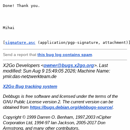
Done! Thank you.

Mihai

[
signature.asc
 (application/pgp-signature, attachment)
Send a report that
this bug log contains spam
.
X2Go Developers <
owner@bugs.x2go.org
>. Last
modified:
Sun Aug 9 15:49:05 2026
; Machine Name:
ymir.das-netzwerkteam.de
X2Go Bug tracking system
Debbugs is free software and licensed under the terms of the
GNU Public License version 2. The current version can be
obtained from
https://bugs.debian.org/debbugs-source/
.
Copyright © 1999 Darren O. Benham, 1997,2003 nCipher
Corporation Ltd, 1994-97 Ian Jackson, 2005-2017 Don
Armstrong, and many other contributors.