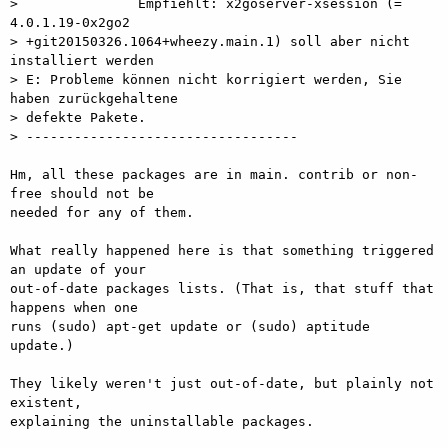
>               Empfiehlt: x2goserver-xsession (= 
4.0.1.19-0x2go2

> +git20150326.1064+wheezy.main.1) soll aber nicht 
installiert werden

> E: Probleme können nicht korrigiert werden, Sie 
haben zurückgehaltene

> defekte Pakete.

> ----------------------------------

Hm, all these packages are in main. contrib or non-
free should not be

needed for any of them.

What really happened here is that something triggered 
an update of your

out-of-date packages lists. (That is, that stuff that 
happens when one

runs (sudo) apt-get update or (sudo) aptitude 
update.)

They likely weren't just out-of-date, but plainly not 
existent,

explaining the uninstallable packages.
