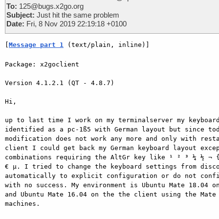
To:
125@bugs.x2go.org
Subject:
Just hit the same problem
Date:
Fri, 8 Nov 2019 22:19:18 +0100
[
Message part 1
 (text/plain, inline)]
Package: x2goclient

Version 4.1.2.1 (QT - 4.8.7)

Hi,

up to last time I work on my terminalserver my keyboard
identified as a pc-1ß5 with German layout but since tod
modification does not work any more and only with resta
client I could get back my German keyboard layout excep
combinations requiring the AltGr key like ¹ ² ³ ¼ ½ ¬ {
€ µ. I tried to change the keyboard settings from disco
automatically to explicit configuration or do not confi
with no success. My environment is Ubuntu Mate 18.04 on
and Ubuntu Mate 16.04 on the the client using the Mate 
machines.
