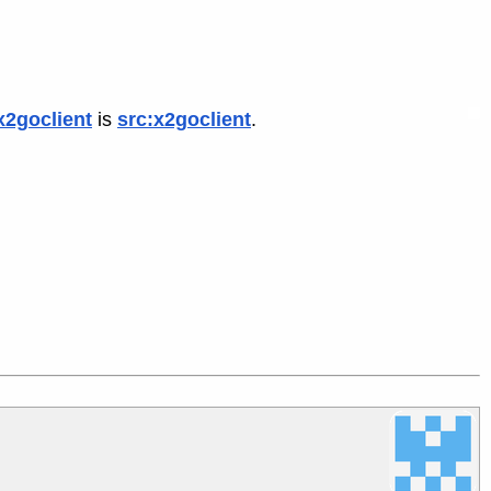
x2goclient
is
src:x2goclient
.