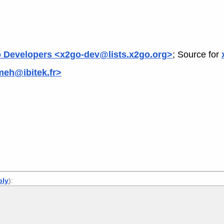
 Developers <x2go-dev@lists.x2go.org>
; Source for
meh@ibitek.fr>
ply
):