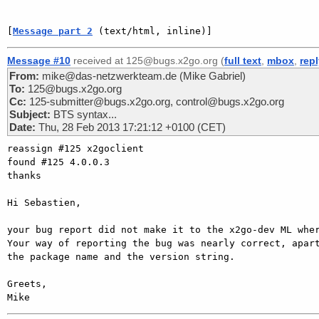
[
Message part 2
 (text/html, inline)]
Message #10
received at 125@bugs.x2go.org (
full text
,
mbox
,
rep
From:
mike@das-netzwerkteam.de (Mike Gabriel)
To:
125@bugs.x2go.org
Cc:
125-submitter@bugs.x2go.org, control@bugs.x2go.org
Subject:
BTS syntax...
Date:
Thu, 28 Feb 2013 17:21:12 +0100 (CET)
reassign #125 x2goclient

found #125 4.0.0.3

thanks

Hi Sebastien,

your bug report did not make it to the x2go-dev ML wher
Your way of reporting the bug was nearly correct, apart
the package name and the version string.

Greets,
