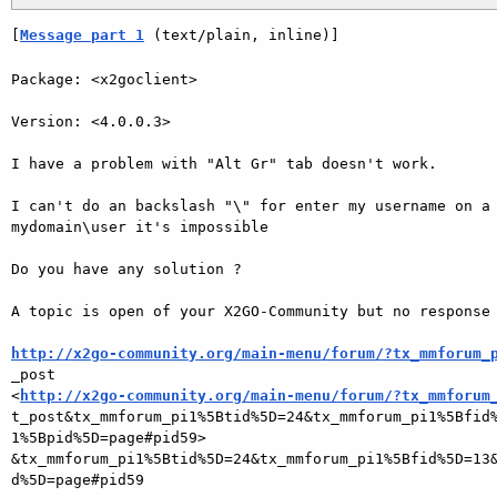
[
Message part 1
 (text/plain, inline)]
Package: <x2goclient>

Version: <4.0.0.3>

I have a problem with "Alt Gr" tab doesn't work.

I can't do an backslash "\" for enter my username on a 
mydomain\user it's impossible

Do you have any solution ?

A topic is open of your X2GO-Community but no response 
http://x2go-community.org/main-menu/forum/?tx_mmforum_

_post

<
http://x2go-community.org/main-menu/forum/?tx_mmforum
t_post&tx_mmforum_pi1%5Btid%5D=24&tx_mmforum_pi1%5Bfid%
1%5Bpid%5D=page#pid59>

&tx_mmforum_pi1%5Btid%5D=24&tx_mmforum_pi1%5Bfid%5D=13&
d%5D=page#pid59
