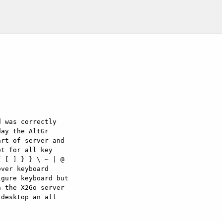
 was correctly

ay the AltGr

rt of server and

t for all key

 [ ] } } \ ~ | @

ver keyboard

gure keyboard but

 the X2Go server

desktop an all
