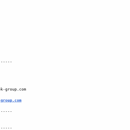
-----

k-group.com

-group.com
-----

-----
