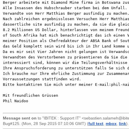
Berger arbeitete mit Diamond Mine firma in Botswana zus
Alle Insassen des Hubschrauber starben bei dem Unfall. 
Verwandte von Herr Matthias Berger ausfindig zu machen.
Nach zahlreichen ergebnisslosen Versuchen Herr Matthias
dasoertliche site ausfindig zu machen, da sie die gleic
8.2 Millionen US Dollar, hinterlassen von meinem Freund
of South Afrika hat mich benachrichtigt das ich einen V
meiner Position als Chefredakteur der ABSA Bank of Sout
das Geld komplett sein wird bis ich in Ihr Land komme u
Da es mir seit Vier Jahren nicht gelungen ist Verwandsc
Verwandten des Verstorbenen zu präsentieren da Sie die 
interessiert sind, können wir die Teilungsverhältnisse 
Ihre Anspruchsforderung zu unterstützen falls Se sich d
Ich brauche nur Ihre ehrliche Zustimmung zur Zusammenar
Vorraussetzungen stattfinden wird.

Bitte kontaktiren Sie mich unter meiner E-mail:phil-nai
Mit freundlichen Grüssen

Phil Naidoo

Message sent on
to
"IBITEK : Support IT" <sebastien.salameh@ibite
Bug#125. (Mon, 28 Sep 2015 07:10:06 GMT) (
full text
,
mbox
,
link
).