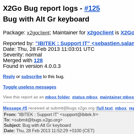
X2Go Bug report logs -
#125
Bug with Alt Gr keyboard
Package:
; Maintainer for
x2goclient
is
X2Go
x2goclient
Reported by:
"IBITEK : Support IT" <sebastien.sala
Date: Thu, 28 Feb 2013 11:03:01 UTC
Severity: normal
Merged with
128
Found in version 4.0.0.3
Reply
or
subscribe
to this bug.
Toggle useless messages
View this report as an
mbox folder
,
status mbox
,
maintainer mbox
Message #5
received at submit@bugs.x2go.org (
full text
,
mbox
,
re
From:
"IBITEK : Support IT" <support@ibitek.fr>
To:
<submit@bugs.x2go.org>
Subject:
Bug with Alt Gr keyboard
Date:
Thu, 28 Feb 2013 11:52:29 +0100 (CET)