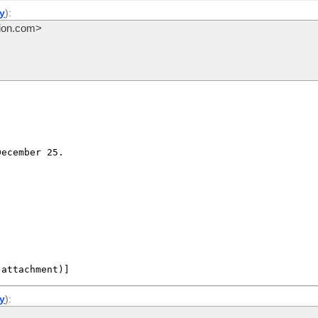
ly
):
sion.com>
ecember 25.

 attachment)]
ly
):