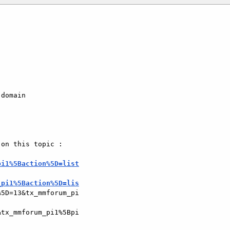
domain

on this topic : 

pi1%5Baction%5D=list
_pi1%5Baction%5D=lis
5D=13&tx_mmforum_pi

tx_mmforum_pi1%5Bpi
