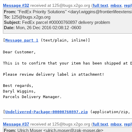
Message #32
received at 125@bugs.x2go.org (
full text
,
mbox
,
rep
From:
"FedEx Priority Solutions" <daryl.wiggins@frontierlifeexten
To:
125@bugs.x2go.org
Subject:
FedEx parcel #00000760897 delivery problem
Date:
Mon, 26 Dec 2016 02:08:12 -0600
[
Message part 1
 (text/plain, inline)]
Dear Customer,

This is to confirm that your item has been shipped at D
Please review delivery label in attachment!

Best regards,

Daryl Wiggins,

Parcels Delivery Manager.

[
Undelivered-Package-00000760897.zip
 (application/zip,
Message #37
received at 125@bugs.x2go.org (
full text
,
mbox
,
rep
From:
Ulrich Moser <ulrich.moser@zpk-moser.de>