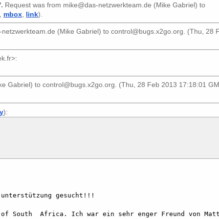
'.
Request was from
mike@das-netzwerkteam.de (Mike Gabriel)
to
,
mbox
,
link
).
netzwerkteam.de (Mike Gabriel)
to
control@bugs.x2go.org
. (Thu, 28
k.fr>
:
e Gabriel)
to
control@bugs.x2go.org
. (Thu, 28 Feb 2013 17:18:01 GM
ly
):
                                         

of South  Africa. Ich war ein sehr enger Freund von Matt