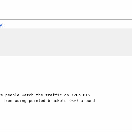
ly
):
e people watch the traffic on X2Go BTS.

 from using pointed brackets (<>) around
