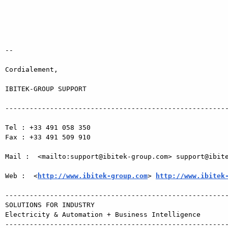
--

Cordialement,

IBITEK-GROUP SUPPORT

-------------------------------------------------------
Tel : +33 491 058 350

Fax : +33 491 509 910

Mail :  <mailto:support@ibitek-group.com> support@ibite
Web :  <
http://www.ibitek-group.com
> 
http://www.ibitek
-------------------------------------------------------
SOLUTIONS FOR INDUSTRY

Electricity & Automation + Business Intelligence

-------------------------------------------------------