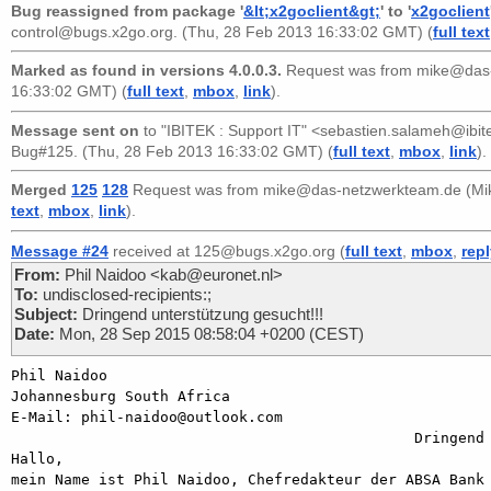
Bug reassigned from package '
&lt;x2goclient&gt;
' to '
x2goclient
control@bugs.x2go.org
. (Thu, 28 Feb 2013 16:33:02 GMT) (
full text
Marked as found in versions 4.0.0.3.
Request was from
mike@das-
16:33:02 GMT) (
full text
,
mbox
,
link
).
Message sent on
to
"IBITEK : Support IT" <sebastien.salameh@ibite
Bug#125. (Thu, 28 Feb 2013 16:33:02 GMT) (
full text
,
mbox
,
link
).
Merged
125
128
Request was from
mike@das-netzwerkteam.de (Mik
text
,
mbox
,
link
).
Message #24
received at 125@bugs.x2go.org (
full text
,
mbox
,
rep
From:
Phil Naidoo <kab@euronet.nl>
To:
undisclosed-recipients:;
Subject:
Dringend unterstützung gesucht!!!
Date:
Mon, 28 Sep 2015 08:58:04 +0200 (CEST)
Phil Naidoo                                            
Johannesburg South Africa

E-Mail: phil-naidoo@outlook.com

                                              Dringend unterstützung gesucht!!!

Hallo, 

mein Name ist Phil Naidoo, Chefredakteur der ABSA Bank 