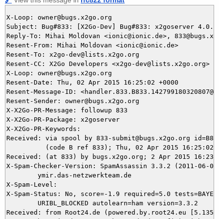
X-Loop: owner@bugs.x2go.org

Subject: Bug#833: [X2Go-Dev] Bug#833: x2goserver 4.0.1
Reply-To: Mihai Moldovan <ionic@ionic.de>, 833@bugs.x2g
Resent-From: Mihai Moldovan <ionic@ionic.de>

Resent-To: x2go-dev@lists.x2go.org

Resent-CC: X2Go Developers <x2go-dev@lists.x2go.org>

X-Loop: owner@bugs.x2go.org

Resent-Date: Thu, 02 Apr 2015 16:25:02 +0000

Resent-Message-ID: <handler.833.B833.142799180320807@bu
Resent-Sender: owner@bugs.x2go.org

X-X2Go-PR-Message: followup 833

X-X2Go-PR-Package: x2goserver

X-X2Go-PR-Keywords: 

Received: via spool by 833-submit@bugs.x2go.org id=B833
          (code B ref 833); Thu, 02 Apr 2015 16:25:02 +
Received: (at 833) by bugs.x2go.org; 2 Apr 2015 16:23:2
X-Spam-Checker-Version: SpamAssassin 3.3.2 (2011-06-06)
	ymir.das-netzwerkteam.de

X-Spam-Level: 

X-Spam-Status: No, score=-1.9 required=5.0 tests=BAYES_
	URIBL_BLOCKED autolearn=ham version=3.3.2

Received: from Root24.de (powered.by.root24.eu [5.135.3