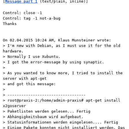
[
Message part 1
 (text/plain, inline)]
Control: close -1

Control: tag -1 not-a-bug

Thanks

On 02.04.2015 10:24 AM, Klaus Munsteiner wrote:

> I'm new with Debian, as I must use it for the old 
hardware.

> Normally I use Xubuntu. 

> I got the error-message by using synaptic.

>

> As you wanted to know more, I tried to install the 
server with apt-get

> and got this message:

>

> ----------------------------------

> root@praxis-2:/home/admin-praxis# apt-get install 
x2goserver

> Paketlisten werden gelesen... Fertig

> Abhängigkeitsbaum wird aufgebaut.       

> Statusinformationen werden eingelesen.... Fertig

> Einige Pakete konnten nicht installiert werden. Das 