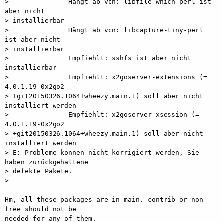
>               Hängt ab von: libfile-which-perl ist 
aber nicht

> installierbar

>               Hängt ab von: libcapture-tiny-perl 
ist aber nicht

> installierbar

>               Empfiehlt: sshfs ist aber nicht 
installierbar

>               Empfiehlt: x2goserver-extensions (= 
4.0.1.19-0x2go2

> +git20150326.1064+wheezy.main.1) soll aber nicht 
installiert werden

>               Empfiehlt: x2goserver-xsession (= 
4.0.1.19-0x2go2

> +git20150326.1064+wheezy.main.1) soll aber nicht 
installiert werden

> E: Probleme können nicht korrigiert werden, Sie 
haben zurückgehaltene

> defekte Pakete.

> ----------------------------------

Hm, all these packages are in main. contrib or non-
free should not be

needed for any of them.
