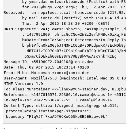
	by ymir.das-netzwerkteam.de (Postfix) with ESMTP id 48C385DAD1

	for <833@bugs.x2go.org>; Thu,  2 Apr 2015 18:23:21 +0200 (CEST)

Received: from nopileos.local (home.ionic.de [217.92.11
	by mail.ionic.de (Postfix) with ESMTPSA id ABDDC4F08C24;

	Thu,  2 Apr 2015 18:23:20 +0200 (CEST)

DKIM-Signature: v=1; a=rsa-sha256; c=simple/simple; d=i
	t=1427991800; bh=LcGqCNow2WZz2e/lPNBcx0iXqjFENG7No5+xmdn8n44=;

	h=Date:From:To:Subject:References:In-Reply-To:From;

	b=ph1VfonOkEQGybJTM3NLC6qB+sORLdpmkK/sEcMQb9yDuYXwHRzDDv0FAppvlnEwh

	 LdRTCJlzI0D7GnB7rCF9alSauPibTSQiW3cGTGK33/kNL6bTtuE4bE1EEUzFkCStG4

	 oGxm/CiDEkEhG0sE28m9VRByBkWAwAscYhkrRzEg=

Message-ID: <551D6CF2.7040103@ionic.de>

Date: Thu, 02 Apr 2015 18:23:14 +0200

From: Mihai Moldovan <ionic@ionic.de>

User-Agent: Mozilla/5.0 (Macintosh; Intel Mac OS X 10.
MIME-Version: 1.0

To: Klaus Munsteiner <k-linux@mun-steiner.de>, 833@bugs
References: <1427816571.29386.16.camel@klaus-1> <551C4
In-Reply-To: <1427963074.2755.13.camel@klaus-1>

Content-Type: multipart/signed; micalg=pgp-sha512;

 protocol="application/pgp-signature";
