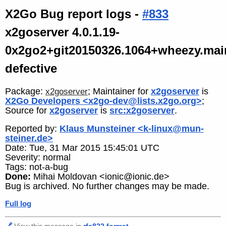
X2Go Bug report logs -
#833
x2goserver 4.0.1.19-
0x2go2+git20150326.1064+wheezy.mai
defective
Package:
; Maintainer for
x2goserver
is
x2goserver
X2Go Developers <x2go-dev@lists.x2go.org>
;
Source for
x2goserver
is
src:x2goserver
.
Reported by:
Klaus Munsteiner <k-linux@mun-
steiner.de>
Date: Tue, 31 Mar 2015 15:45:01 UTC
Severity: normal
Tags: not-a-bug
Done:
Mihai Moldovan <ionic@ionic.de>
Bug is archived. No further changes may be made.
Full log
🔗
View this message in
rfc822 format