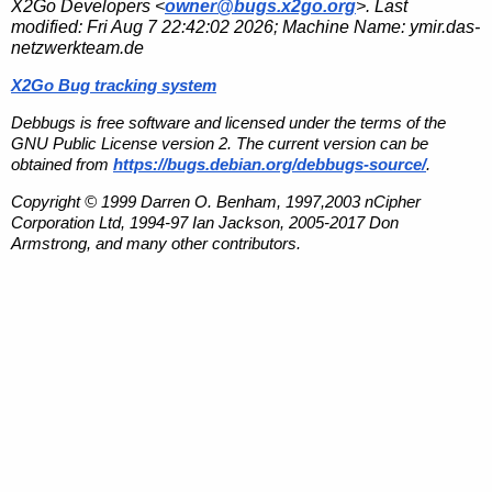
X2Go Developers <
owner@bugs.x2go.org
>. Last
modified:
Fri Aug 7 22:42:02 2026
; Machine Name:
ymir.das-
netzwerkteam.de
X2Go Bug tracking system
Debbugs is free software and licensed under the terms of the
GNU Public License version 2. The current version can be
obtained from
https://bugs.debian.org/debbugs-source/
.
Copyright © 1999 Darren O. Benham, 1997,2003 nCipher
Corporation Ltd, 1994-97 Ian Jackson, 2005-2017 Don
Armstrong, and many other contributors.