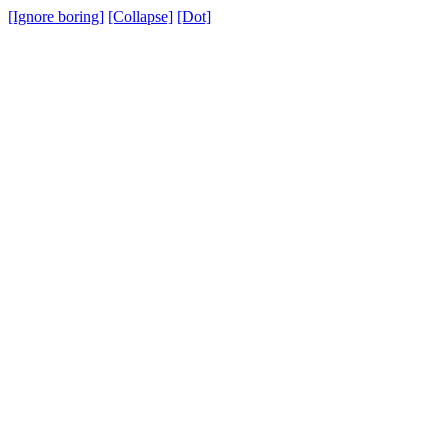
[Ignore boring]
[Collapse]
[Dot]