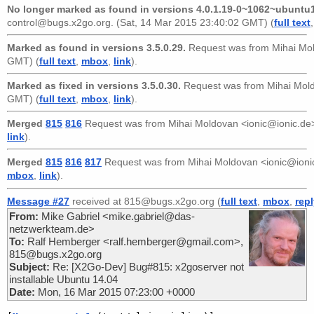
No longer marked as found in versions 4.0.1.19-0~1062~ubuntu1
control@bugs.x2go.org
. (Sat, 14 Mar 2015 23:40:02 GMT) (
full text
Marked as found in versions 3.5.0.29.
Request was from
Mihai Mo
GMT) (
full text
,
mbox
,
link
).
Marked as fixed in versions 3.5.0.30.
Request was from
Mihai Mol
GMT) (
full text
,
mbox
,
link
).
Merged
815
816
Request was from
Mihai Moldovan <ionic@ionic.de
link
).
Merged
815
816
817
Request was from
Mihai Moldovan <ionic@ioni
mbox
,
link
).
Message #27
received at 815@bugs.x2go.org (
full text
,
mbox
,
rep
From:
Mike Gabriel <mike.gabriel@das-
netzwerkteam.de>
To:
Ralf Hemberger <ralf.hemberger@gmail.com>,
815@bugs.x2go.org
Subject:
Re: [X2Go-Dev] Bug#815: x2goserver not
installable Ubuntu 14.04
Date:
Mon, 16 Mar 2015 07:23:00 +0000