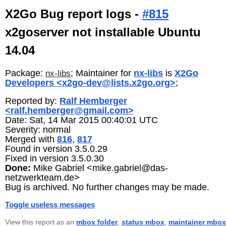
X2Go Bug report logs -
#815
x2goserver not installable Ubuntu
14.04
Package:
; Maintainer for
nx-libs
is
X2Go
nx-libs
Developers <x2go-dev@lists.x2go.org>
;
Reported by:
Ralf Hemberger
<ralf.hemberger@gmail.com>
Date: Sat, 14 Mar 2015 00:40:01 UTC
Severity: normal
Merged with
816
,
817
Found in version 3.5.0.29
Fixed in version 3.5.0.30
Done:
Mike Gabriel <mike.gabriel@das-
netzwerkteam.de>
Bug is archived. No further changes may be made.
Toggle useless messages
View this report as an
mbox folder
,
status mbox
,
maintainer mbox