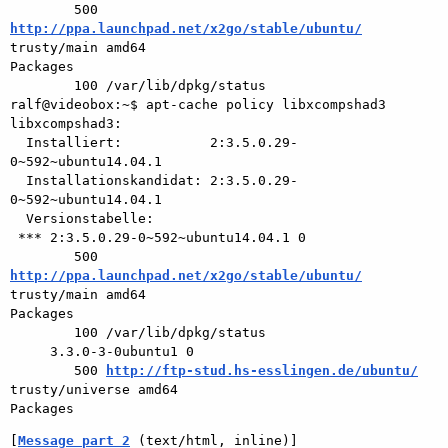
        500 
http://ppa.launchpad.net/x2go/stable/ubuntu/
trusty/main amd64

Packages

        100 /var/lib/dpkg/status

ralf@videobox:~$ apt-cache policy libxcompshad3

libxcompshad3:

  Installiert:           2:3.5.0.29-
0~592~ubuntu14.04.1

  Installationskandidat: 2:3.5.0.29-
0~592~ubuntu14.04.1

  Versionstabelle:

 *** 2:3.5.0.29-0~592~ubuntu14.04.1 0

        500 
http://ppa.launchpad.net/x2go/stable/ubuntu/
trusty/main amd64

Packages

        100 /var/lib/dpkg/status

     3.3.0-3-0ubuntu1 0

        500 
http://ftp-stud.hs-esslingen.de/ubuntu/
trusty/universe amd64

[
Message part 2
 (text/html, inline)]