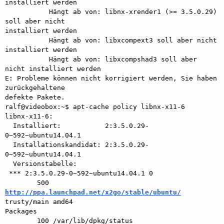
installiert werden

           Hängt ab von: libnx-xrender1 (>= 3.5.0.29) 
soll aber nicht

installiert werden

           Hängt ab von: libxcompext3 soll aber nicht 
installiert werden

           Hängt ab von: libxcompshad3 soll aber 
nicht installiert werden

E: Probleme können nicht korrigiert werden, Sie haben 
zurückgehaltene

defekte Pakete.

ralf@videobox:~$ apt-cache policy libnx-x11-6

libnx-x11-6:

  Installiert:           2:3.5.0.29-
0~592~ubuntu14.04.1

  Installationskandidat: 2:3.5.0.29-
0~592~ubuntu14.04.1

  Versionstabelle:

 *** 2:3.5.0.29-0~592~ubuntu14.04.1 0

        500 
http://ppa.launchpad.net/x2go/stable/ubuntu/
trusty/main amd64

Packages

        100 /var/lib/dpkg/status
