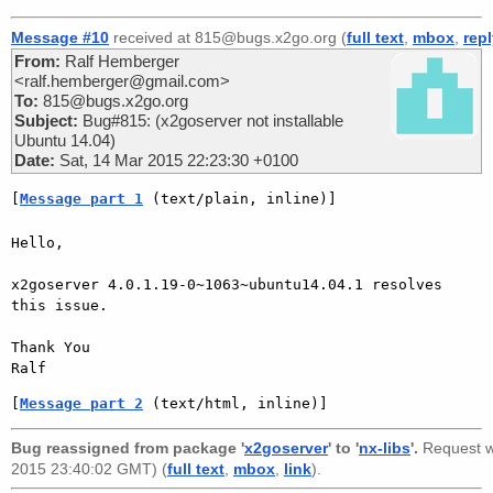
Message #10
received at 815@bugs.x2go.org (
full text
,
mbox
,
rep
From:
Ralf Hemberger
<ralf.hemberger@gmail.com>
To:
815@bugs.x2go.org
Subject:
Bug#815: (x2goserver not installable
Ubuntu 14.04)
Date:
Sat, 14 Mar 2015 22:23:30 +0100
[
Message part 1
 (text/plain, inline)]
Hello,

x2goserver 4.0.1.19-0~1063~ubuntu14.04.1 resolves 
this issue.

Thank You

[
Message part 2
 (text/html, inline)]
Bug reassigned from package '
x2goserver
' to '
nx-libs
'.
Request 
2015 23:40:02 GMT) (
full text
,
mbox
,
link
).