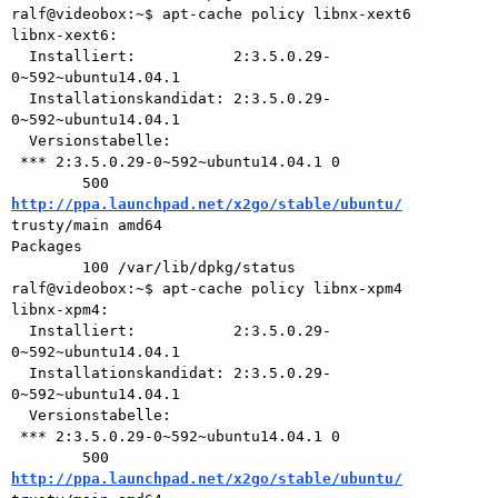
ralf@videobox:~$ apt-cache policy libnx-xext6

libnx-xext6:

  Installiert:           2:3.5.0.29-
0~592~ubuntu14.04.1

  Installationskandidat: 2:3.5.0.29-
0~592~ubuntu14.04.1

  Versionstabelle:

 *** 2:3.5.0.29-0~592~ubuntu14.04.1 0

        500 
http://ppa.launchpad.net/x2go/stable/ubuntu/
trusty/main amd64

Packages

        100 /var/lib/dpkg/status

ralf@videobox:~$ apt-cache policy libnx-xpm4

libnx-xpm4:

  Installiert:           2:3.5.0.29-
0~592~ubuntu14.04.1

  Installationskandidat: 2:3.5.0.29-
0~592~ubuntu14.04.1

  Versionstabelle:

 *** 2:3.5.0.29-0~592~ubuntu14.04.1 0

        500 
http://ppa.launchpad.net/x2go/stable/ubuntu/