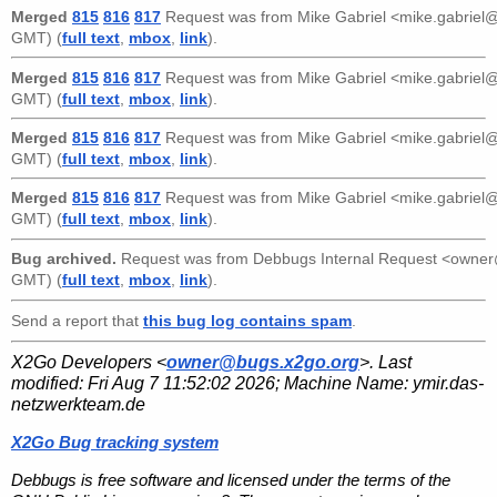
Merged
815
816
817
Request was from
Mike Gabriel <mike.gabrie
GMT) (
full text
,
mbox
,
link
).
Merged
815
816
817
Request was from
Mike Gabriel <mike.gabrie
GMT) (
full text
,
mbox
,
link
).
Merged
815
816
817
Request was from
Mike Gabriel <mike.gabrie
GMT) (
full text
,
mbox
,
link
).
Merged
815
816
817
Request was from
Mike Gabriel <mike.gabrie
GMT) (
full text
,
mbox
,
link
).
Bug archived.
Request was from
Debbugs Internal Request <owne
GMT) (
full text
,
mbox
,
link
).
Send a report that
this bug log contains spam
.
X2Go Developers <
owner@bugs.x2go.org
>. Last
modified:
Fri Aug 7 11:52:02 2026
; Machine Name:
ymir.das-
netzwerkteam.de
X2Go Bug tracking system
Debbugs is free software and licensed under the terms of the