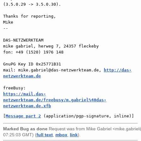
(3.5.0.29 -> 3.5.0.30).

Thanks for reporting,

Mike

-- 

DAS-NETZWERKTEAM

mike gabriel, herweg 7, 24357 fleckeby

fon: +49 (1520) 1976 148

GnuPG Key ID 0x25771B31

mail: mike.gabriel@das-netzwerkteam.de, 
http://das-
netzwerkteam.de
https://mail.das-
netzwerkteam.de/freebusy/m.gabriel%40das-
netzwerkteam.de.xfb
[
Message part 2
 (application/pgp-signature, inline)]
Marked Bug as done
Request was from
Mike Gabriel <mike.gabri
07:25:03 GMT) (
full text
,
mbox
,
link
).