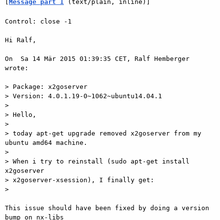
[
Message part 1
 (text/plain, inline)]
Control: close -1

Hi Ralf,

On  Sa 14 Mär 2015 01:39:35 CET, Ralf Hemberger 
wrote:

> Package: x2goserver

> Version: 4.0.1.19-0~1062~ubuntu14.04.1

>

> Hello,

>

> today apt-get upgrade removed x2goserver from my 
ubuntu amd64 machine.

>

> When i try to reinstall (sudo apt-get install 
x2goserver

> x2goserver-xsession), I finally get:

>

This issue should have been fixed by doing a version 
bump on nx-libs  
