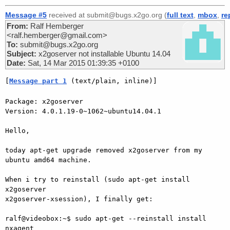
Message #5
received at submit@bugs.x2go.org (
full text
,
mbox
,
re
From:
Ralf Hemberger
<ralf.hemberger@gmail.com>
To:
submit@bugs.x2go.org
Subject:
x2goserver not installable Ubuntu 14.04
Date:
Sat, 14 Mar 2015 01:39:35 +0100
[
Message part 1
 (text/plain, inline)]
Package: x2goserver

Version: 4.0.1.19-0~1062~ubuntu14.04.1

Hello,

today apt-get upgrade removed x2goserver from my 
ubuntu amd64 machine.

When i try to reinstall (sudo apt-get install 
x2goserver

x2goserver-xsession), I finally get:

ralf@videobox:~$ sudo apt-get --reinstall install 
nxagent
