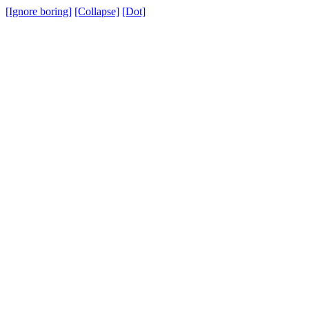
[Ignore boring]
[Collapse]
[Dot]