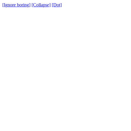
[Ignore boring]
[Collapse]
[Dot]