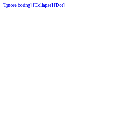
[Ignore boring]
[Collapse]
[Dot]