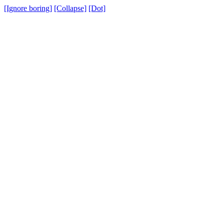
[Ignore boring]
[Collapse]
[Dot]