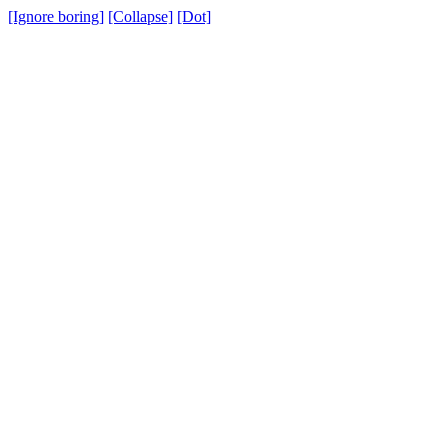
[Ignore boring]
[Collapse]
[Dot]