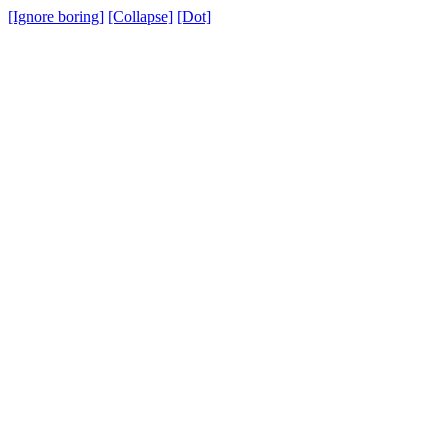
[Ignore boring]
[Collapse]
[Dot]