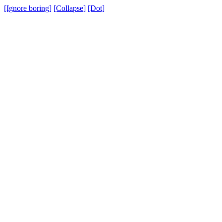
[Ignore boring]
[Collapse]
[Dot]