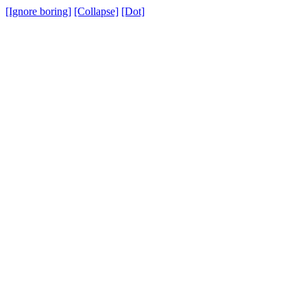
[Ignore boring]
[Collapse]
[Dot]